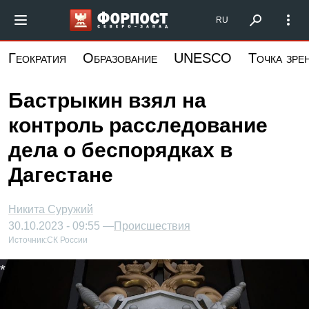
Перейти
Форпост Северо-Запад
RU
к
основному
Геократия
Образование
UNESCO
Точка зре
содержанию
Бастрыкин взял на
контроль расследование
дела о беспорядках в
Дагестане
Никита Суружий
30.10.2023 - 09:55 —
Происшествия
Источник:
СК России