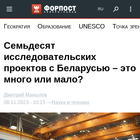
Перейти
Форпост Северо-Запад
RU
к
основному
Геократия
Образование
UNESCO
Точка зре
содержанию
Семьдесят
исследовательских
проектов с Беларусью – это
много или мало?
Дмитрий Манылов
08.11.2023 - 10:15 —
Наука и техника