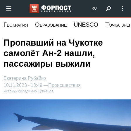
Перейти
Форпост Северо-Запад
RU
к
основному
Геократия
Образование
UNESCO
Точка зре
содержанию
Пропавший на Чукотке
самолёт Ан-2 нашли,
пассажиры выжили
Екатерина Рубайко
10.11.2023 - 13:49 —
Происшествия
Источник:
Владимир Кузнецов