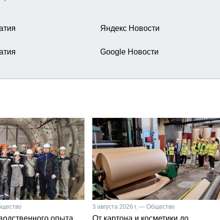
атия
Яндекс Новости
атия
Google Новости
Общество
3 августа 2026 г. — Общество
зводственного опыта
От картона и косметики до