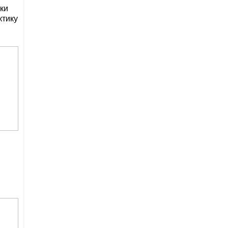
ки
ктику