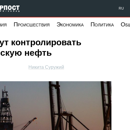
Форпост Северо-Запад
RU
ния
Происшествия
Экономика
Политика
Об
ут контролировать
йскую нефть
Никита Суружий