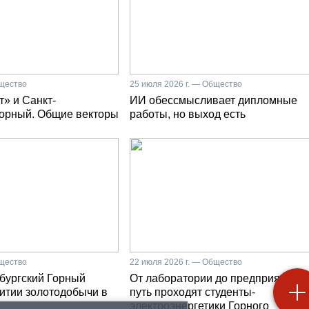
бщество
25 июля 2026 г. — Общество
» и Санкт-
ИИ обессмысливает дипломные
Горный. Общие векторы
работы, но выход есть
бщество
22 июля 2026 г. — Общество
бургский Горный
От лаборатории до предприятия: к
витии золотодобычи в
путь проходят студенты-
электроэнергетики Горного