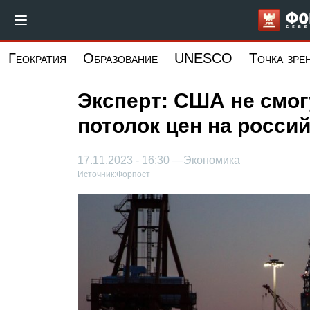
Перейти
к
основному
Геократия
Образование
UNESCO
Точка зре
содержанию
Эксперт: США не смог
потолок цен на росси
17.11.2023 - 16:30 —
Экономика
Источник:
Форпост