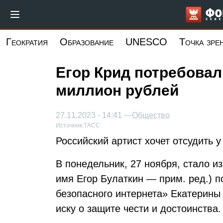
Перейти
к
основному
Геократия
Образование
UNESCO
Точка зре
содержанию
Егор Крид потребовал
миллион рублей
27.11.2023 - 14:41 —
Общество
Источник:
ТАСС
Российский артист хочет отсудить 
В понедельник, 27 ноября, стало и
имя Егор Булаткин — прим. ред.) п
безопасного интернета» Екатерины
иску о защите чести и достоинства