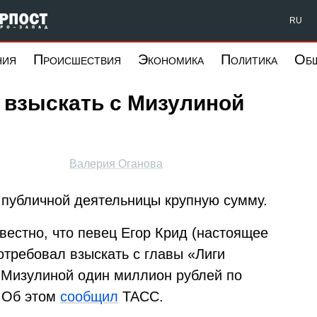
Форпост Северо-Запад
RU
ния
Происшествия
Экономика
Политика
Об
 взыскать с Мизулиной
Валерия Оганова
у публичной деятельницы крупную сумму.
звестно, что певец Егор Крид (настоящее
отребовал взыскать с главы «Лиги
 Мизулиной один миллион рублей по
. Об этом
сообщил
ТАСС.