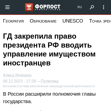
Перейти
Форпост Северо-Запад
RU
к
основному
Геократия
Образование
UNESCO
Точка зре
содержанию
ГД закрепила право
президента РФ вводить
управление имуществом
иностранцев
Алиса Иняхина
06.12.2023 - 17:28 —
Политика
Источник:
Система обеспечения законодательной деятельности
В России расширили полномочия главы
государства.