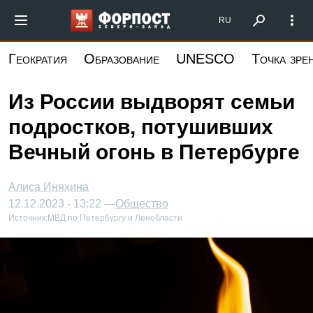
Перейти
Форпост Северо-Запад
RU
к
основному
Геократия
Образование
UNESCO
Точка зре
содержанию
Из России выдворят семьи
подростков, потушивших
Вечный огонь в Петербурге
Алиса Иняхина
12.12.2023 - 13:22 —
Общество
Источник:
МВД по Петербургу и Ленобласти