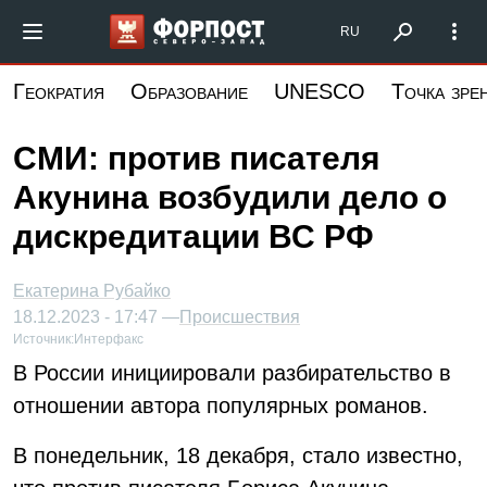
Перейти
Форпост Северо-Запад
RU
к
основному
Геократия
Образование
UNESCO
Точка зре
содержанию
СМИ: против писателя
Акунина возбудили дело о
дискредитации ВС РФ
Екатерина Рубайко
18.12.2023 - 17:47 —
Происшествия
Источник:
Интерфакс
В России инициировали разбирательство в
отношении автора популярных романов.
В понедельник, 18 декабря, стало известно,