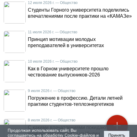
12 июля 2026 г. — Общество
Студенты Горного университета поделились
впечатлениями после практики на «КАМАЗе»
11 июля 2026 г. — Общество
Принцип мотивации молодых
преподавателей в университетах
10 июля 2026 г. — Общество
Как в Горном университете прошло
чествование выпускников-2026
9 июля 2026 г. — Общество
Погружение в профессию. Детали летней
практики студентов-теплоэнергетиков
8 июля 2026 г. — Общество
С какими впечатлениями покидают Горный
Продолжая использовать сайт, Вы
университет студенты из Индии
соглашаетесь на обработку Cookie-файлов и
Принять