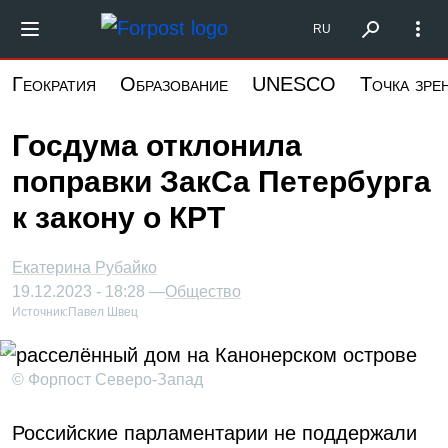
Перейти
Форпост Северо-Запад
RU
к
основному
Геократия
Образование
UNESCO
Точка зре
содержанию
Госдума отклонила
поправки ЗакСа Петербурга
к закону о КРТ
Екатерина Рубайко
19.12.2023 - 18:28 —
Общество
Источник:
Павел Швец
© Форпост Северо-Запад
Российские парламентарии не поддержали