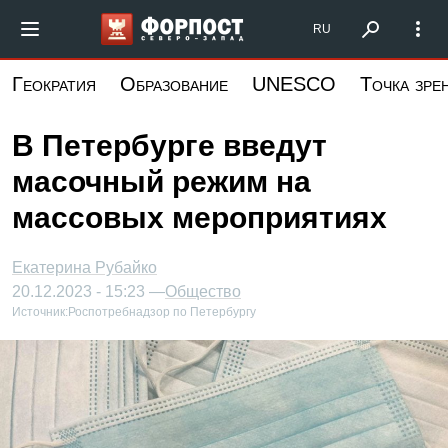
Перейти
Форпост Северо-Запад
RU
к
основному
Геократия
Образование
UNESCO
Точка зре
содержанию
В Петербурге введут
масочный режим на
массовых мероприятиях
Екатерина Рубайко
20.12.2023 - 15:23 —
Общество
Источник:
Роспотребнадзор по Петербургу