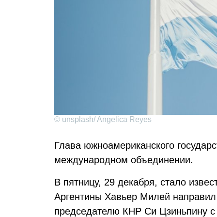
© unsplash/ Angelica Reyes
Глава южноамериканского государст
международном объединении.
В пятницу, 29 декабря, стало изве
Аргентины Хавьер Милей направил
председателю КНР Си Цзиньпину с 