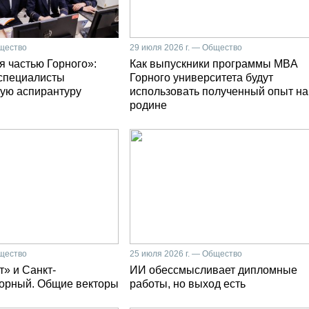
бщество
29 июля 2026 г. — Общество
я частью Горного»:
Как выпускники программы MBA
специалисты
Горного университета будут
ую аспирантуру
использовать полученный опыт на
родине
бщество
25 июля 2026 г. — Общество
» и Санкт-
ИИ обессмысливает дипломные
Горный. Общие векторы
работы, но выход есть