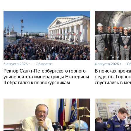
6 августа 2026 г. — Общество
4 августа 2026 г. — 
Ректор Санкт-Петербургского горного
В поисках прои
университета императрицы Екатерины
студенты Горног
II обратился к первокурсникам
спустились в ме