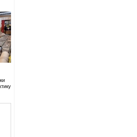
ки
ктику