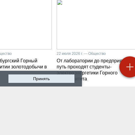
бщество
22 июля 2026 г. — Общество
бургский Горный
От лаборатории до предприятия: к
витии золотодобычи в
путь проходят студенты-
электроэнергетики Горного
Принять
университета
 2026 г. — Общество
19 июля 2026 г. — Общество
роходят студенческие
Как сохранить инженер
ики на предприятии-
мысль в эпоху тотально
ботчике систем
ИИ. Рабочая методика
ышленной
Санкт-Петербургского
атизации
Горного
 2026 г. — Экономика
16 июля 2026 г. — Общество
водству бензина в
Геополитический перел