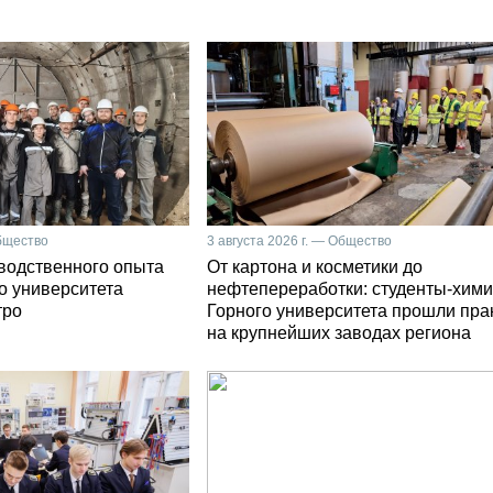
Общество
3 августа 2026 г. — Общество
зводственного опыта
От картона и косметики до
о университета
нефтепереработки: студенты-хими
тро
Горного университета прошли пра
на крупнейших заводах региона