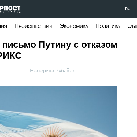
Форпост Северо-Запад
RU
ния
Происшествия
Экономика
Политика
Об
письмо Путину с отказом
БРИКС
Екатерина Рубайко