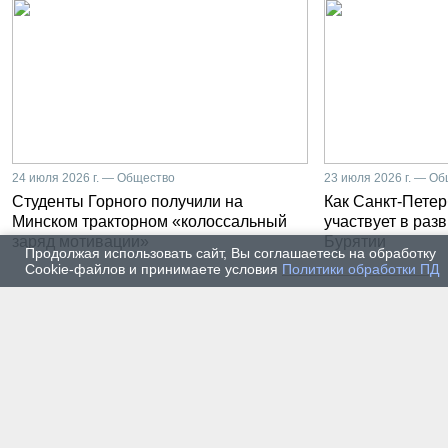
24 июля 2026 г. — Общество
23 июля 2026 г. — О
Студенты Горного получили на
Как Санкт-Петер
Минском тракторном «колоссальный
участвует в раз
заряд мотивации»
Бурятии
Продолжая использовать сайт, Вы соглашаетесь на обработку
Cookie-файлов и принимаете условия
Политики обработки ПД
20 июля 2026 г. — Общество
20 июля
Владимир Литвиненко - о
Как п
металлургах 21 века, как
практ
части сообщества горных
разра
инженеров
пром
автом
17 июля 2026 г. — Общество
16 июля
В Горном университете
Произ