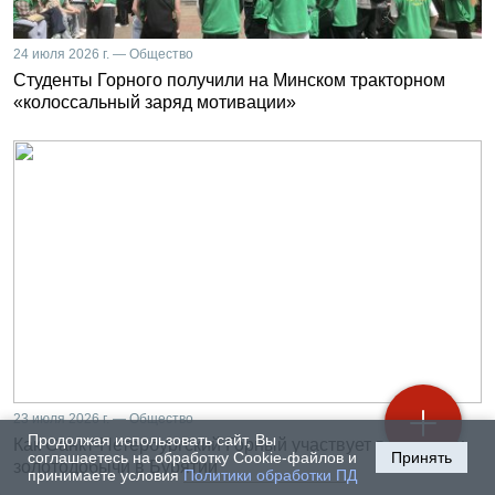
24 июля 2026 г. — Общество
Студенты Горного получили на Минском тракторном
«колоссальный заряд мотивации»
23 июля 2026 г. — Общество
Продолжая использовать сайт, Вы
Как Санкт-Петербургский Горный участвует в развитии
соглашаетесь на обработку Cookie-файлов и
Принять
золотодобычи в Бурятии
принимаете условия
Политики обработки ПД