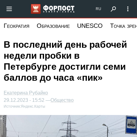
Перейти
Форпост Северо-Запад
RU
к
основному
Геократия
Образование
UNESCO
Точка зре
содержанию
В последний день рабочей
недели пробки в
Петербурге достигли семи
баллов до часа «пик»
Екатерина Рубайко
29.12.2023 - 15:52 —
Общество
Источник:
Яндекс.Карты