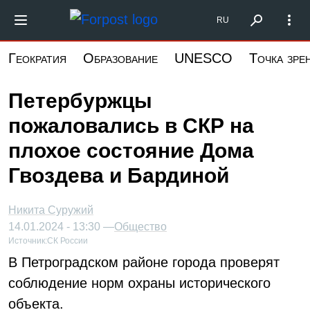
Перейти
Форпост Северо-Запад
RU
к
основному
Геократия
Образование
UNESCO
Точка зре
содержанию
Петербуржцы
пожаловались в СКР на
плохое состояние Дома
Гвоздева и Бардиной
Никита Суружий
14.01.2024 - 13:30 —
Общество
Источник:
СК России
В Петроградском районе города проверят
соблюдение норм охраны исторического
объекта.