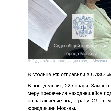
© Суды общей юрисдикции города Москвы
В столице РФ отправили в СИЗО «
В понедельник, 22 января, Замоск
меру пресечения находившейся по
на заключение под стражу. Об это
юрисдикции Москвы.