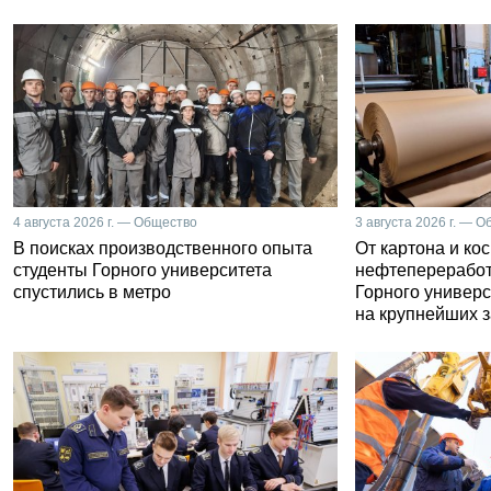
4 августа 2026 г. — Общество
3 августа 2026 г. — 
В поисках производственного опыта
От картона и ко
студенты Горного университета
нефтепереработ
спустились в метро
Горного универс
на крупнейших 