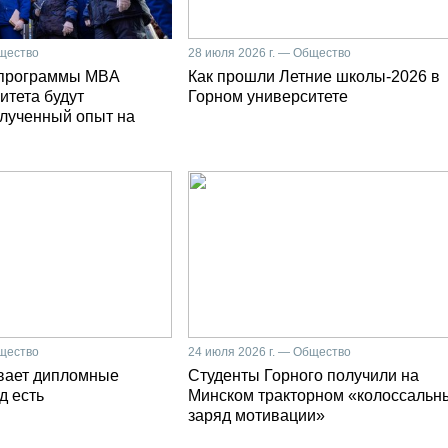
бщество
28 июля 2026 г. — Общество
 программы MBA
Как прошли Летние школы-2026 в
итета будут
Горном университете
олученный опыт на
бщество
24 июля 2026 г. — Общество
вает дипломные
Студенты Горного получили на
д есть
Минском тракторном «колоссальн
заряд мотивации»