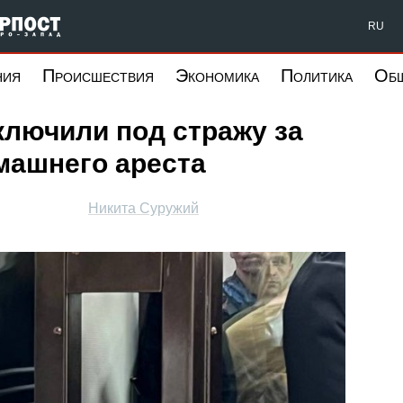
Форпост Северо-Запад
RU
ния
Происшествия
Экономика
Политика
Об
ключили под стражу за
машнего ареста
Никита Суружий