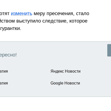
хотят
изменить
меру пресечения, стало
йством выступило следствие, которое
гурантки.
ересно!
атия
Яндекс Новости
атия
Google Новости