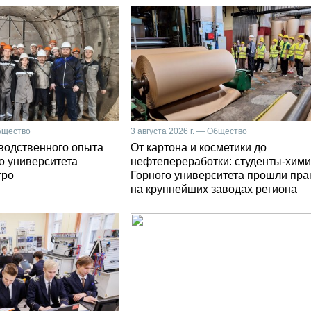
Общество
3 августа 2026 г. — Общество
зводственного опыта
От картона и косметики до
о университета
нефтепереработки: студенты-хими
тро
Горного университета прошли пра
на крупнейших заводах региона