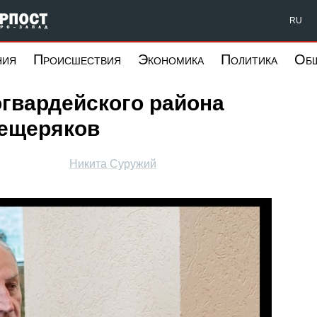
Форпост Северо-Запад
RU
ния
Происшествия
Экономика
Политика
Об
огвардейского района
Мещеряков
Никита Суружий