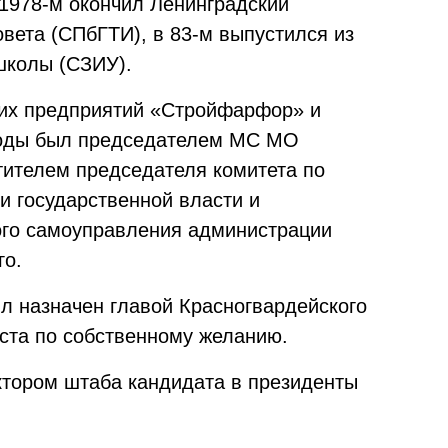
 1978-м окончил Ленинградский
овета (СПбГТИ), в 83-м выпустился из
школы (СЗИУ).
ких предприятий «Стройфарфор» и
 годы был председателем МС МО
тителем председателя комитета по
и государственной власти и
ого самоуправления администрации
го.
л назначен главой Красногвардейского
оста по собственному желанию.
ктором штаба кандидата в президенты