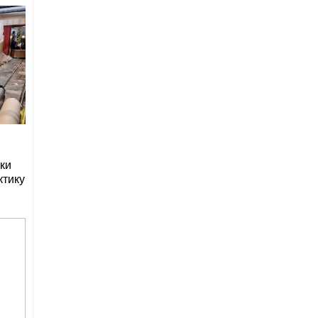
ки
ктику