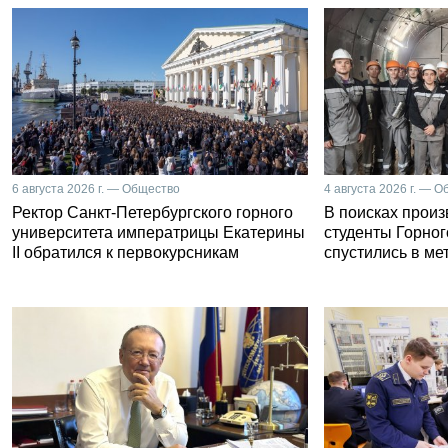
6 августа 2026 г. — Общество
4 августа 2026 г. — 
Ректор Санкт-Петербургского горного
В поисках прои
университета императрицы Екатерины
студенты Горног
II обратился к первокурсникам
спустились в ме