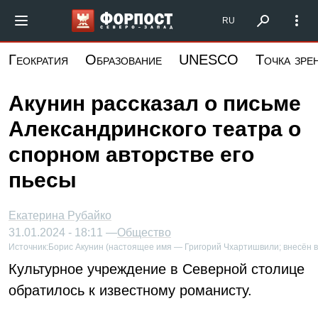
Перейти
Форпост Северо-Запад
RU
к
основному
Геократия
Образование
UNESCO
Точка зре
содержанию
Акунин рассказал о письме
Александринского театра о
спорном авторстве его
пьесы
Екатерина Рубайко
31.01.2024 - 18:11 —
Общество
Источник:
Борис Акунин (настоящее имя — Григорий Чхартишвили; внесён 
Культурное учреждение в Северной столице
обратилось к известному романисту.