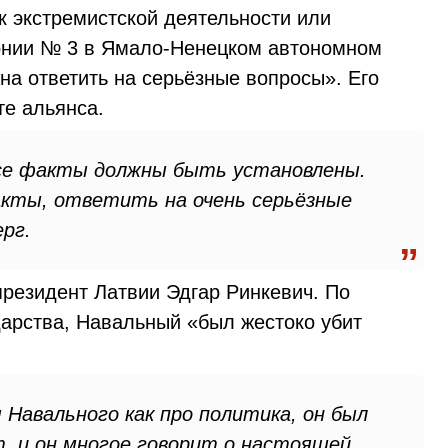
к экстремистской деятельности или
лонии № 3 в Ямало-Ненецком автономном
жна ответить на серьёзные вопросы». Его
те альянса.
все факты должны быть установлены.
акты, ответить на очень серьёзные
рг.
резидент Латвии Эдгар Ринкевич. По
дарства, Навальный «был жестоко убит
 Навального как про политика, он был
, и он многое говорит о настоящей