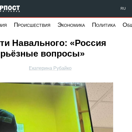
Форпост Северо-Запад
RU
ния
Происшествия
Экономика
Политика
Об
ти Навального: «Россия
серьёзные вопросы»
Екатерина Рубайко