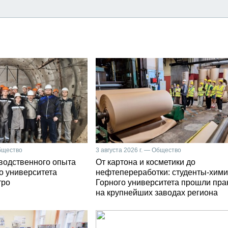
Общество
3 августа 2026 г. — Общество
зводственного опыта
От картона и косметики до
о университета
нефтепереработки: студенты-хими
тро
Горного университета прошли пра
на крупнейших заводах региона