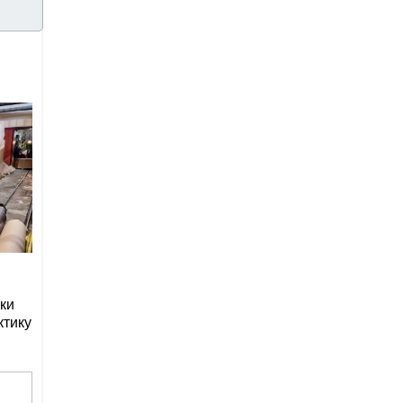
ки
ктику