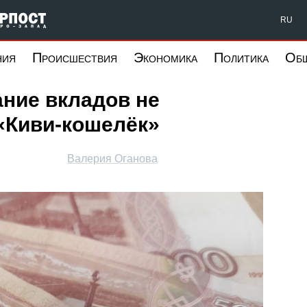
Форпост Северо-Запад
RU
ния
Происшествия
Экономика
Политика
Об
ание вкладов не
«Киви-кошелёк»
Валерия Оганова