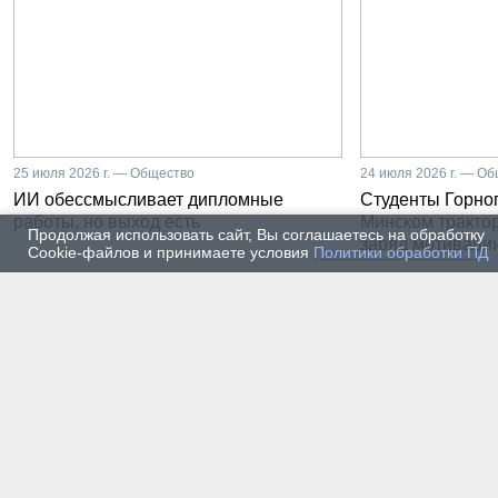
25 июля 2026 г. — Общество
24 июля 2026 г. — О
ИИ обессмысливает дипломные
Студенты Горног
работы, но выход есть
Минском тракто
Продолжая использовать сайт, Вы соглашаетесь на обработку
заряд мотиваци
Cookie-файлов и принимаете условия
Политики обработки ПД
22 июля 2026 г. — Общество
20 июля
От лаборатории до
Влади
предприятия: какой путь
метал
проходят студенты-
части
электроэнергетики Горного
инже
университета
19 июля 2026 г. — Общество
17 июля
Как сохранить инженерную
В Гор
мысль в эпоху тотального
Петер
ИИ. Рабочая методика
первы