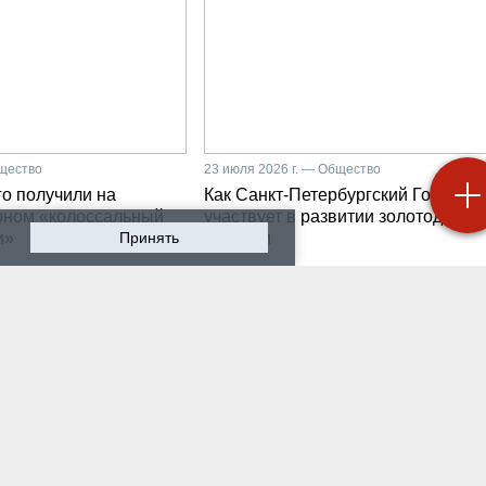
бщество
23 июля 2026 г. — Общество
о получили на
Как Санкт-Петербургский Горный
рном «колоссальный
участвует в развитии золотодобыч
и»
Принять
Бурятии
 2026 г. — Общество
20 июля 2026 г. — Общество
мир Литвиненко - о
Как проходят студенчес
лургах 21 века, как
практики на предприяти
 сообщества горных
разработчике систем
неров
промышленной
автоматизации
 2026 г. — Общество
16 июля 2026 г. — Экономика
ном университете
Производству бензина 
бурга выпустили
России мешают не толь
х инженеров нового
украинские беспилотни