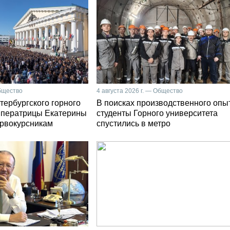
Общество
4 августа 2026 г. — Общество
тербургского горного
В поисках производственного опы
мператрицы Екатерины
студенты Горного университета
первокурсникам
спустились в метро