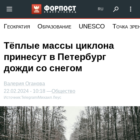
Перейти
Форпост Северо-Запад
RU
к
основному
Геократия
Образование
UNESCO
Точка зре
содержанию
Тёплые массы циклона
принесут в Петербург
дожди со снегом
Валерия Оганова
22.02.2024 - 10:18 —
Общество
Источник:
Telegram/Михаил Леус