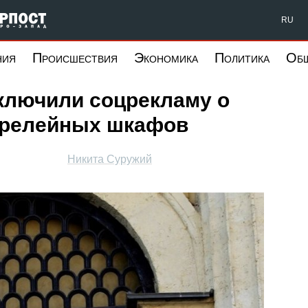
Форпост Северо-Запад
RU
ния
Происшествия
Экономика
Политика
Об
ключили соцрекламу о
и релейных шкафов
Никита Суружий