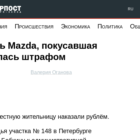
Форпост Северо-Запад
RU
ния
Происшествия
Экономика
Политика
Об
ь Mazda, покусавшая
алась штрафом
Валерия Оганова
естную жительницу наказали рублём.
дья участка № 148 в Петербурге