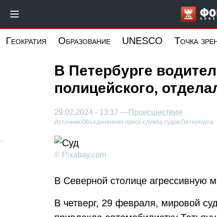
Перейти
к
основному
Геократия
Образование
UNESCO
Точка зре
содержанию
В Петербурге водител
полицейского, отдел
29.02.2024 - 13:17 —
Происшествия
Источник:
Объединённая пресс-служба судов Петербурга
© Pixabay.com
В Северной столице агрессивную м
В четверг, 29 февраля, мировой су