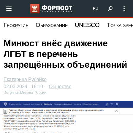
Перейти
Форпост Северо-Запад
RU
к
основному
Геократия
Образование
UNESCO
Точка зре
содержанию
Минюст внёс движение
ЛГБТ в перечень
запрещённых объединений
Екатерина Рубайко
02.03.2024 - 18:10 —
Общество
Источник:
Минюст России