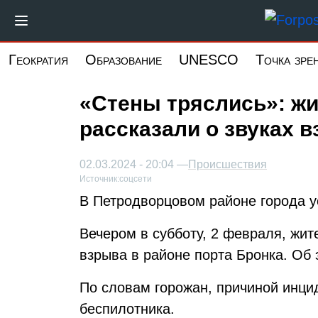
Перейти
к
основному
Геократия
Образование
UNESCO
Точка зре
содержанию
«Стены тряслись»: ж
рассказали о звуках 
02.03.2024 - 20:04 —
Происшествия
Источник:
соцсети
В Петродворцовом районе города у
Вечером в субботу, 2 февраля, жит
взрыва в районе порта Бронка. Об
По словам горожан, причиной инци
беспилотника.