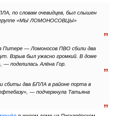
ЛА, по словам очевидцев, был слышен
 в группе «МЫ ЛОМОНОСОВЦЫ»
 в Питере — Ломоносов ПВО сбили два
нут. Взрыв был ужасно громкий. В доме
 — поделилась Алёна Гор.
ли сбиты два БПЛА в районе порта в
 нефтебазу», — подчеркнула Татьяна
изошёл
в жилом доме на Пискарёвском