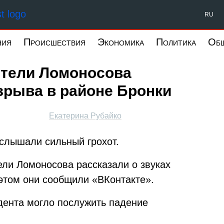
Форпост Северо-Запад
RU
ния
Происшествия
Экономика
Политика
Об
ители Ломоносова
взрыва в районе Бронки
Екатерина Рубайко
слышали сильный грохот.
ели Ломоносова рассказали о звуках
 этом они сообщили «ВКонтакте».
дента могло послужить падение