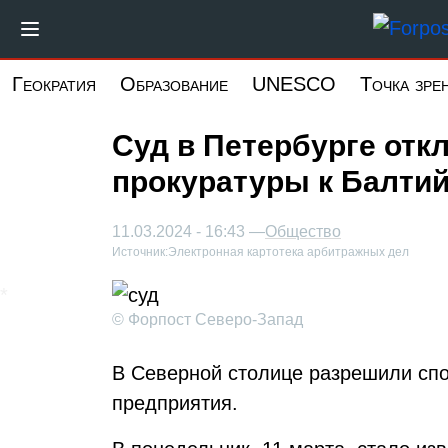
Перейти
к
основному
Геократия
Образование
UNESCO
Точка зре
содержанию
Суд в Петербурге отк
прокуратуры к Балти
11.03.2024 - 16:43 —
Общество
Источник:
Электронная картотека арбитражных дел
© Форпост Северо-Запад
В Северной столице разрешили спо
предприятия.