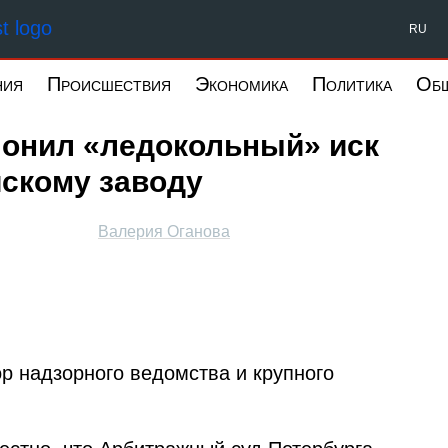
Форпост Северо-Запад
RU
ния
Происшествия
Экономика
Политика
Об
лонил «ледокольный» иск
йскому заводу
Валерия Оганова
р надзорного ведомства и крупного