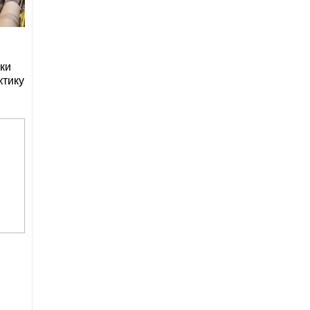
ки
ктику