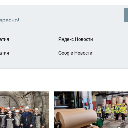
ересно!
атия
Яндекс Новости
атия
Google Новости