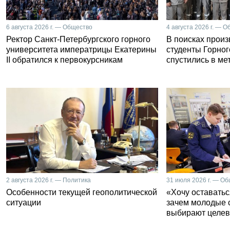
6 августа 2026 г. — Общество
4 августа 2026 г. — 
Ректор Санкт-Петербургского горного
В поисках прои
университета императрицы Екатерины
студенты Горног
II обратился к первокурсникам
спустились в ме
2 августа 2026 г. — Политика
31 июля 2026 г. — О
Особенности текущей геополитической
«Хочу оставатьс
ситуации
зачем молодые 
выбирают целев