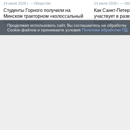
24 июля 2026 г. — Общество
23 июля 2026 г. — О
Студенты Горного получили на
Как Санкт-Петер
Минском тракторном «колоссальный
участвует в раз
заряд мотивации»
Бурятии
Продолжая использовать сайт, Вы соглашаетесь на обработку
Cookie-файлов и принимаете условия
Политики обработки ПД
20 июля 2026 г. — Общество
20 июля
Владимир Литвиненко - о
Как п
металлургах 21 века, как
практ
части сообщества горных
разра
инженеров
пром
автом
17 июля 2026 г. — Общество
16 июля
В Горном университете
Произ
Петербурга выпустили
Росси
первых инженеров нового
украи
поколения
14 июля 2026 г. — Общество
13 июля
Как студенты Горного
Как с
университета проходили
техни
технологическую практику
станд