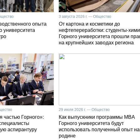
Общество
3 августа 2026 г. — Общество
зводственного опыта
От картона и косметики до
о университета
нефтепереработки: студенты-хими
тро
Горного университета прошли пра
на крупнейших заводах региона
бщество
29 июля 2026 г. — Общество
я частью Горного»:
Как выпускники программы MBA
специалисты
Горного университета будут
ую аспирантуру
использовать полученный опыт на
родине