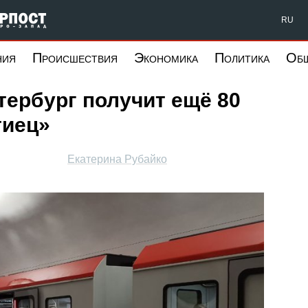
Форпост Северо-Запад
RU
ния
Происшествия
Экономика
Политика
Об
тербург получит ещё 80
тиец»
Екатерина Рубайко