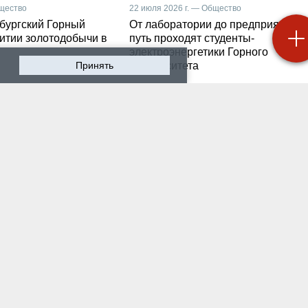
бщество
22 июля 2026 г. — Общество
бургский Горный
От лаборатории до предприятия: к
витии золотодобычи в
путь проходят студенты-
электроэнергетики Горного
Принять
университета
 2026 г. — Общество
19 июля 2026 г. — Общество
роходят студенческие
Как сохранить инженер
ики на предприятии-
мысль в эпоху тотально
ботчике систем
ИИ. Рабочая методика
ышленной
Санкт-Петербургского
атизации
Горного
 2026 г. — Экономика
16 июля 2026 г. — Общество
водству бензина в
Геополитический перел
и мешают не только
его культурно-
нские беспилотники
цивилизационный срез
 2026 г. — Общество
12 июля 2026 г. — Общество
тарейшие в стране
Студенты Горного
ческий вуз и центр
университета поделили
артизации и
впечатлениями после