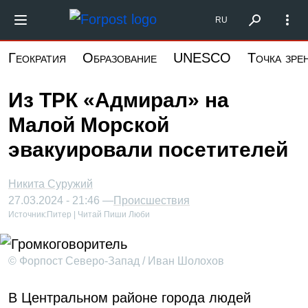
Перейти
Форпост Северо-Запад
RU
к
основному
Геократия
Образование
UNESCO
Точка зре
содержанию
Из ТРК «Адмирал» на
Малой Морской
эвакуировали посетителей
Никита Суружий
27.03.2024 - 21:46 —
Происшествия
Источник:
Питер | Читай Пиши Люби
© Форпост Северо-Запад / Иван Шолохов
В Центральном районе города людей