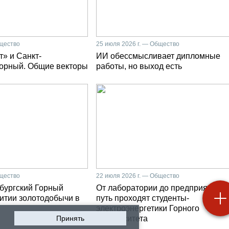
бщество
25 июля 2026 г. — Общество
» и Санкт-
ИИ обессмысливает дипломные
Горный. Общие векторы
работы, но выход есть
бщество
22 июля 2026 г. — Общество
бургский Горный
От лаборатории до предприятия: к
витии золотодобычи в
путь проходят студенты-
электроэнергетики Горного
Принять
университета