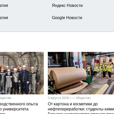
атия
Яндекс Новости
атия
Google Новости
Общество
3 августа 2026 г. — Общество
зводственного опыта
От картона и косметики до
о университета
нефтепереработки: студенты-хими