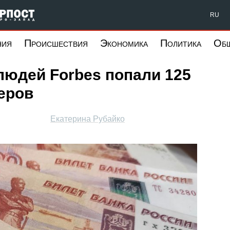
Форпост Северо-Запад
RU
ния
Происшествия
Экономика
Политика
Об
людей Forbes попали 125
еров
Екатерина Рубайко