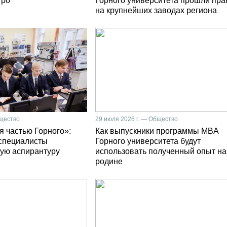
тро
Горного университета прошли пра
на крупнейших заводах региона
бщество
29 июля 2026 г. — Общество
я частью Горного»:
Как выпускники программы MBA
специалисты
Горного университета будут
ую аспирантуру
использовать полученный опыт на
родине