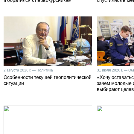
II обратился к первокурсникам
спустились в ме
2 августа 2026 г. — Политика
31 июля 2026 г. — О
Особенности текущей геополитической
«Хочу оставатьс
ситуации
зачем молодые 
выбирают целев