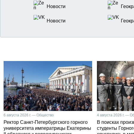
Новости
Геокр
Новости
Геокр
6 августа 2026 г. — Общество
4 августа 2026 г. — 
Ректор Санкт-Петербургского горного
В поисках прои
университета императрицы Екатерины
студенты Горног