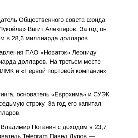
датель Общественного совета фонда
укойла» Вагит Алекперов. За год он
ем в 28,6 миллиарда долларов.
равления ПАО «Новатэк» Леониду
иарда долларов. На третьем месте
НЛМК и «Первой портовой компании»
инга, основатель «Еврохима» и СУЭК
едьмую строку. За год его капитал
лларов.
 Владимир Потанин с доходом в 23,7
ователь Telegram Павел Дуров —