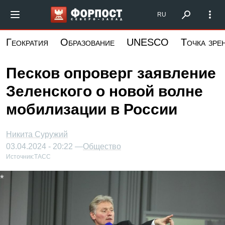
Перейти
Форпост Северо-Запад
RU
к
основному
Геократия
Образование
UNESCO
Точка зре
содержанию
Песков опроверг заявление
Зеленского о новой волне
мобилизации в России
Никита Суружий
03.04.2024 - 20:22 —
Общество
Источник:
ТАСС