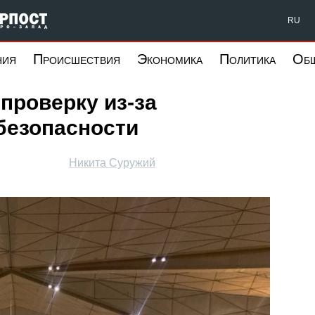
Форпост Северо-Запад
RU
ния
Происшествия
Экономика
Политика
Об
проверку из-за
безопасности
Никита Суружий