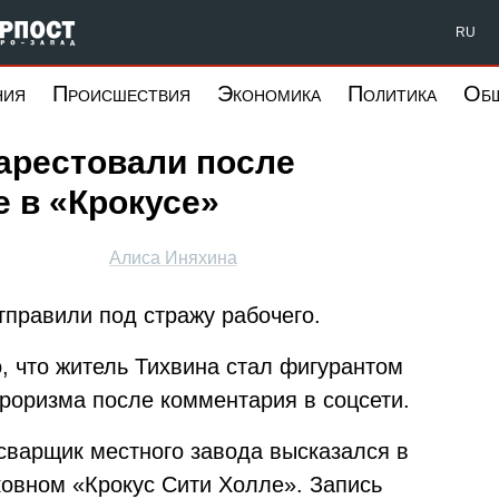
Форпост Северо-Запад
RU
ния
Происшествия
Экономика
Политика
Об
арестовали после
е в «Крокусе»
Алиса Иняхина
тправили под стражу рабочего.
о, что житель Тихвина стал фигурантом
рроризма после комментария в соцсети.
сварщик местного завода высказался в
ковном «Крокус Сити Холле». Запись