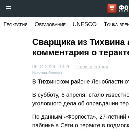
Перейти
к
основному
Геократия
Образование
UNESCO
Точка зре
содержанию
Сварщика из Тихвина 
комментария о теракт
06.04.2024 - 13:26 —
Происшествия
Источник:
Форпост
В Тихвинском районе Ленобласти о
В субботу, 6 апреля, стало известн
уголовного дела об оправдании те
По данным «Форпоста», 27-летний 
паблике в Сети о теракте в подмос