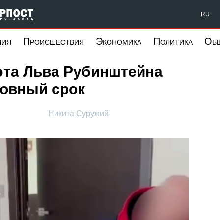
Форпост Северо-Запад
RU
ния
Происшествия
Экономика
Политика
Об
эта Льва Рубинштейна
ловный срок
Никита Суружий