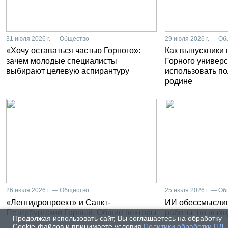
31 июля 2026 г. — Общество
29 июля 2026 г. — О
«Хочу оставаться частью Горного»:
Как выпускники
зачем молодые специалисты
Горного универс
выбирают целевую аспирантуру
использовать п
родине
26 июля 2026 г. — Общество
25 июля 2026 г. — О
«Ленгидропроект» и Санкт-
ИИ обессмысли
Петербургский Горный. Общие векторы
работы, но выхо
Продолжая использовать сайт, Вы соглашаетесь на обработку
Cookie-файлов и принимаете условия
Политики обработки ПД