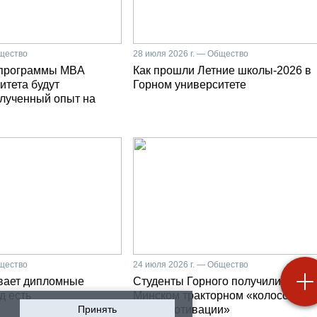
бщество
28 июля 2026 г. — Общество
 программы MBA
Как прошли Летние школы-2026 в
итета будут
Горном университете
олученный опыт на
бщество
24 июля 2026 г. — Общество
вает дипломные
Студенты Горного получили на
д есть
Минском тракторном «колоссальн
Принять
заряд мотивации»