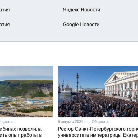
атия
Яндекс Новости
атия
Google Новости
Общество
6 августа 2026 г. — Общество
Хибинах позволила
Ректор Санкт-Петербургского горн
ить опыт работы в
университета императрицы Екате