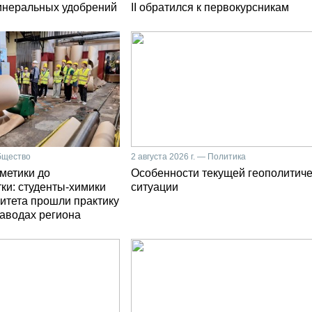
инеральных удобрений
II обратился к первокурсникам
Общество
2 августа 2026 г. — Политика
сметики до
Особенности текущей геополитич
ки: студенты-химики
ситуации
итета прошли практику
заводах региона