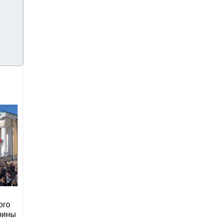
ого
рины