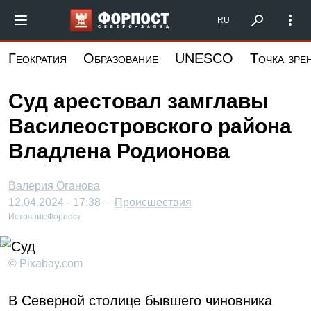
Перейти
Форпост Северо-Запад
RU
к
основному
Геократия
Образование
UNESCO
Точка зре
содержанию
Суд арестовал замглавы
Василеостровского района
Владлена Родионова
Валерия Оганова
12.04.2024 - 17:38 —
Происшествия
Источник:
Форпост
© Pixabay.com
В Северной столице бывшего чиновника