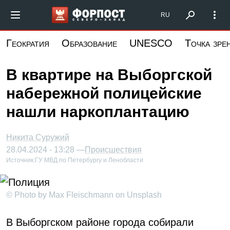
Перейти
Форпост Северо-Запад
RU
к
основному
Геократия
Образование
UNESCO
Точка зре
содержанию
В квартире на Выборгской
набережной полицейские
нашли наркоплантацию
Никита Суружий
28.04.2024 - 13:28 —
Происшествия
Источник:
ГУ МВД по Петербургу и Ленобласти
© Photo by Max Fleischmann on Unsplash
В Выборгском районе города собирали