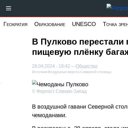
Перейти
к
основному
Геократия
Образование
UNESCO
Точка зре
содержанию
В Пулково перестали
пищевую плёнку бага
28.04.2024 - 18:42 —
Общество
Источник:
Воздушные ворота Северной столицы
© Форпост Северо-Запад
В воздушной гавани Северной стол
чемоданами.