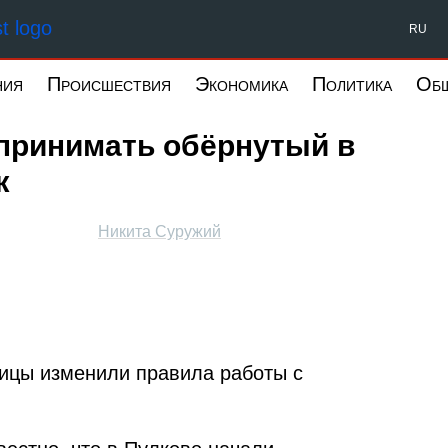
Форпост Северо-Запад
RU
ния
Происшествия
Экономика
Политика
Об
 принимать обёрнутый в
ж
Никита Суружий
ицы изменили правила работы с