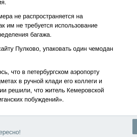
я.
мера не распространяется на
ак им не требуется использование
ределения багажа.
айту Пулково, упаковать один чемодан
ь, что в петербургском аэропорту
етах в ручной клади его коллеги и
ции решили, что житель Кемеровской
иганских побуждений».
ересно!