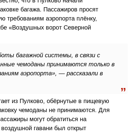
вестно, что в Пулково начали
паковке багажа. Пассажиров просят
ю требованиям аэропорта плёнку,
жбе «Воздушных ворот Северной
боты багажной системы, в связи с
ванные чемоданы принимаются только в
аниям аэропорта», — рассказали в
етает из Пулково, обёрнутые в пищевую
аковку чемоданы не принимаются. Для
пассажиры могут обратиться на
в воздушной гавани был открыт