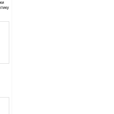
ки
ктику