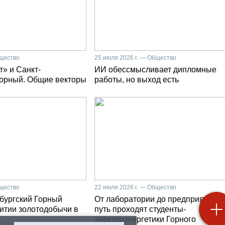
бщество
25 июля 2026 г. — Общество
» и Санкт-
ИИ обессмысливает дипломные
Горный. Общие векторы
работы, но выход есть
бщество
22 июля 2026 г. — Общество
бургский Горный
От лаборатории до предприятия: к
витии золотодобычи в
путь проходят студенты-
электроэнергетики Горного