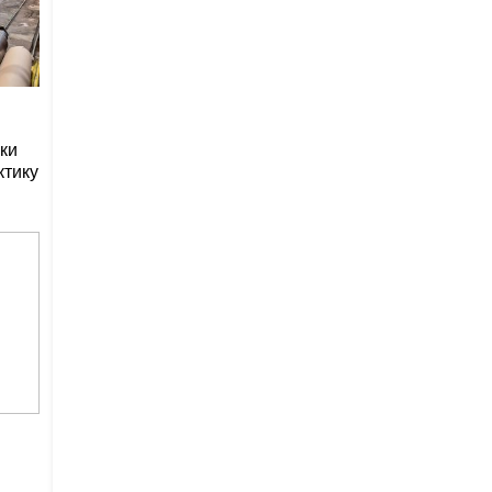
ки
ктику