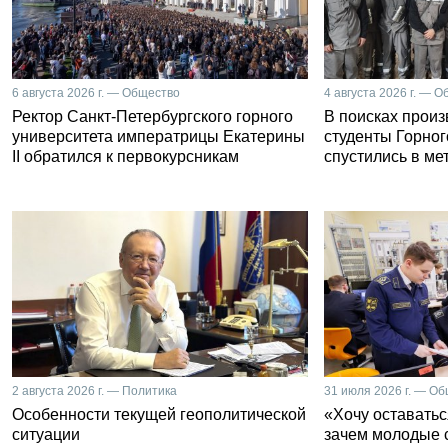
6 августа 2026 г. — Общество
4 августа 2026 г. — 
Ректор Санкт-Петербургского горного
В поисках прои
университета императрицы Екатерины
студенты Горног
II обратился к первокурсникам
спустились в ме
2 августа 2026 г. — Политика
31 июля 2026 г. — О
Особенности текущей геополитической
«Хочу оставатьс
ситуации
зачем молодые 