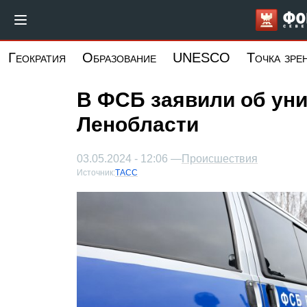
Перейти
к
основному
Геократия
Образование
UNESCO
Точка зре
содержанию
В ФСБ заявили об уни
Ленобласти
03.05.2024 - 12:06 —
Происшествия
Источник:
ТАСС