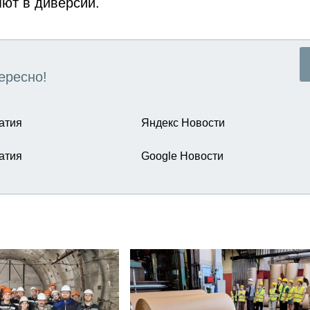
яют в диверсии.
ересно!
атия
Яндекс Новости
атия
Google Новости