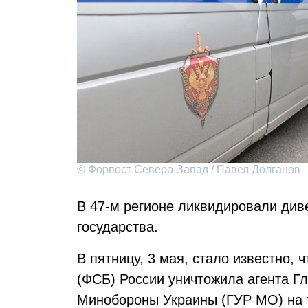
© Форпост Северо-Запад / Павел Долганов
В 47-м регионе ликвидировали див
государства.
В пятницу, 3 мая, стало известно,
(ФСБ) России уничтожила агента Г
Минобороны Украины (ГУР МО) на т