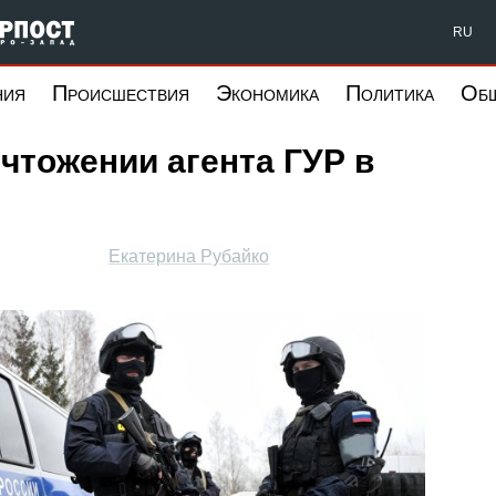
Форпост Северо-Запад
RU
ния
Происшествия
Экономика
Политика
Об
чтожении агента ГУР в
Екатерина Рубайко