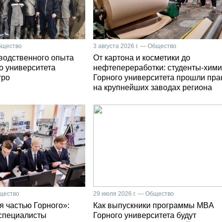
Общество
3 августа 2026 г. — Общество
зводственного опыта
От картона и косметики до
о университета
нефтепереработки: студенты-хими
тро
Горного университета прошли пра
на крупнейших заводах региона
бщество
29 июля 2026 г. — Общество
я частью Горного»:
Как выпускники программы MBA
специалисты
Горного университета будут