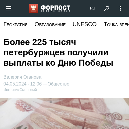
Перейти
Форпост Северо-Запад
RU
к
основному
Геократия
Образование
UNESCO
Точка зре
содержанию
Более 225 тысяч
петербуржцев получили
выплаты ко Дню Победы
Валерия Оганова
04.05.2024 - 12:06 —
Общество
Источник:
Смольный