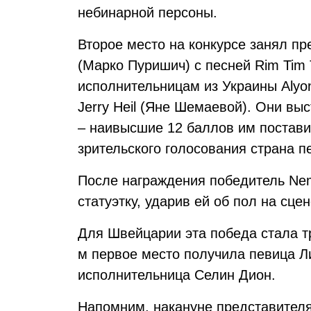
небинарной персоны.
Второе место на конкурсе занял п
(Марко Пуришич) с песней Rim Tim 
исполнительницам из Украины Alyon
Jerry Heil (Яне Шемаевой). Они вы
– наивысшие 12 баллов им постави
зрительского голосования страна п
После награждения победитель Ne
статуэтку, ударив ей об пол на сцен
Для Швейцарии эта победа стала тр
м первое место получила певица Ли
исполнительница Селин Дион.
Напомним, накануне представител