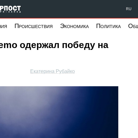
Форпост Северо-Запад
RU
ния
Происшествия
Экономика
Политика
Об
emo одержал победу на
Екатерина Рубайко