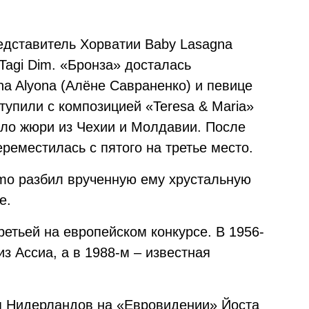
редставитель Хорватии Baby Lasagna
Tagi Dim. «Бронза» досталась
a Alyona (Алёне Савраненко) и певице
ступили с композицией «Teresa & Maria»
ло жюри из Чехии и Молдавии. После
ереместилась с пятого на третье место.
mo разбил врученную ему хрустальную
е.
етьей на европейском конкурсе. В 1956-
з Ассиа, а в 1988-м – известная
я Нидерландов на «Евровидении» Йоста