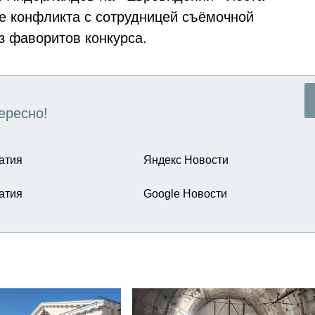
е конфликта с сотрудницей съёмочной
з фаворитов конкурса.
ересно!
атия
Яндекс Новости
атия
Google Новости