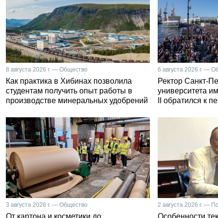
8 августа 2026 г. — Общество
6 августа 2026 г. — 
Как практика в Хибинах позволила
Ректор Санкт-Пе
студентам получить опыт работы в
университета и
производстве минеральных удобрений
II обратился к 
3 августа 2026 г. — Общество
2 августа 2026 г. — П
От картона и косметики до
Особенности те