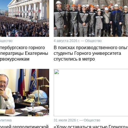
Общество
4 августа 2026 г. — Общество
тербургского горного
В поисках производственного опы
мператрицы Екатерины
студенты Горного университета
первокурсникам
спустились в метро
олитика
31 июля 2026 г. — Общество
кущей геополитической
«Хочу оставаться частью Горного»