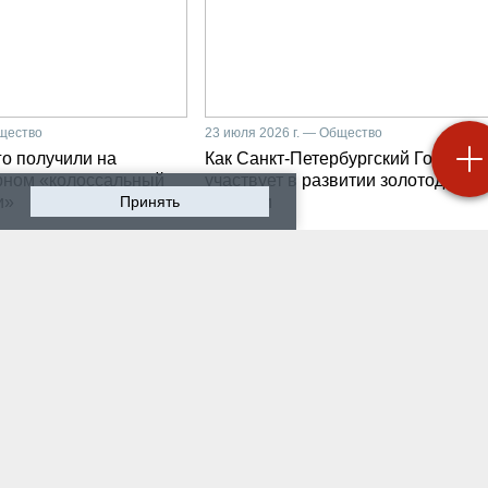
бщество
23 июля 2026 г. — Общество
о получили на
Как Санкт-Петербургский Горный
рном «колоссальный
участвует в развитии золотодобыч
и»
Принять
Бурятии
 2026 г. — Общество
20 июля 2026 г. — Общество
мир Литвиненко - о
Как проходят студенчес
лургах 21 века, как
практики на предприяти
 сообщества горных
разработчике систем
неров
промышленной
автоматизации
 2026 г. — Общество
16 июля 2026 г. — Экономика
ном университете
Производству бензина 
бурга выпустили
России мешают не толь
х инженеров нового
украинские беспилотни
ения