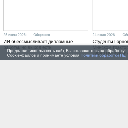
25 июля 2026 г. — Общество
24 июля 2026 г. — О
ИИ обессмысливает дипломные
Студенты Горног
работы, но выход есть
Минском тракто
Продолжая использовать сайт, Вы соглашаетесь на обработку
заряд мотиваци
Cookie-файлов и принимаете условия
Политики обработки ПД
22 июля 2026 г. — Общество
20 июля
От лаборатории до
Влади
предприятия: какой путь
метал
проходят студенты-
части
электроэнергетики Горного
инже
университета
19 июля 2026 г. — Общество
17 июля
Как сохранить инженерную
В Гор
мысль в эпоху тотального
Петер
ИИ. Рабочая методика
первы
Санкт-Петербургского
покол