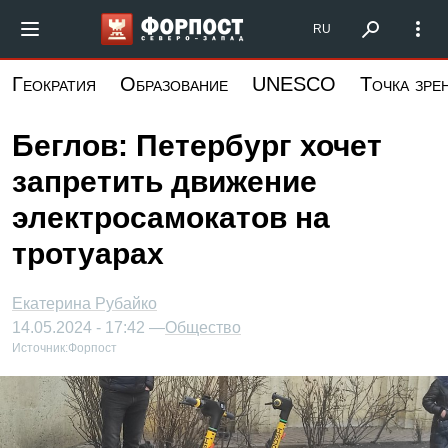
Перейти
Форпост Северо-Запад
RU
к
основному
Геократия
Образование
UNESCO
Точка зре
содержанию
Беглов: Петербург хочет
запретить движение
электросамокатов на
тротуарах
Екатерина Рубайко
14.05.2024 - 17:42 —
Общество
Источник:
Форпост