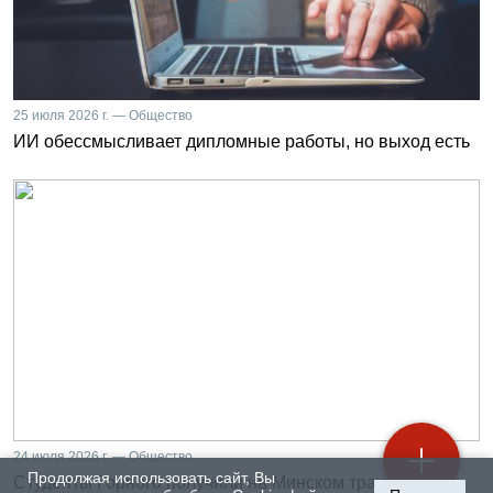
25 июля 2026 г. — Общество
ИИ обессмысливает дипломные работы, но выход есть
24 июля 2026 г. — Общество
Продолжая использовать сайт, Вы
Студенты Горного получили на Минском тракторном