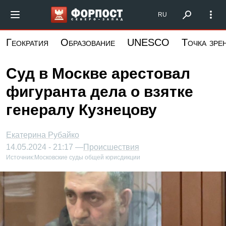
Перейти
Форпост Северо-Запад
RU
к
основному
Геократия
Образование
UNESCO
Точка зре
содержанию
Суд в Москве арестовал
фигуранта дела о взятке
генералу Кузнецову
Екатерина Рубайко
14.05.2024 - 21:17 —
Происшествия
Источник:
Московские суды общей юрисдикции