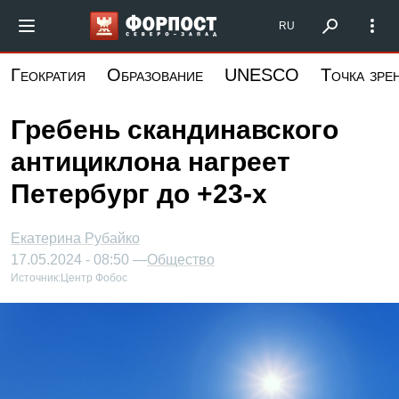
Перейти
Форпост Северо-Запад
RU
к
основному
Геократия
Образование
UNESCO
Точка зре
содержанию
Гребень скандинавского
антициклона нагреет
Петербург до +23-х
Екатерина Рубайко
17.05.2024 - 08:50 —
Общество
Источник:
Центр Фобос