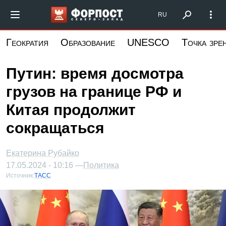
Перейти
Форпост Северо-Запад
RU
к
основному
Геократия
Образование
UNESCO
Точка зре
содержанию
Путин: время досмотра
грузов на границе РФ и
Китая продолжит
сокращаться
Екатерина Рубайко
17.05.2024 - 10:16 —
Политика
Источник:
ТАСС