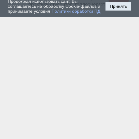
Продолжая использовать сайт, Вы
практики студентов-теплоэнергетиков
соглашаетесь на обработку Cookie-файлов и
Принять
принимаете условия
Политики обработки ПД
8 июля 2026 г. — Общество
С какими впечатлениями покидают Горный университет
студенты из Индии