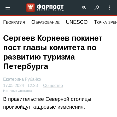
Перейти
Форпост Северо-Запад
RU
к
основному
Геократия
Образование
UNESCO
Точка зре
содержанию
Сергеев Корнеев покинет
пост главы комитета по
развитию туризма
Петербурга
Екатерина Рубайко
17.05.2024 - 12:23 —
Общество
Источник:
Фонтанка
В правительстве Северной столицы
произойдут кадровые изменения.