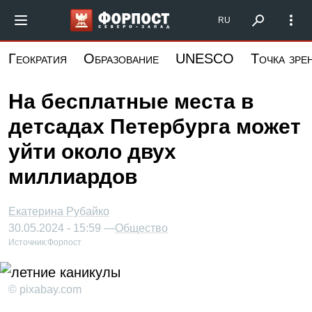
Перейти
Форпост Северо-Запад
RU
к
основному
Геократия
Образование
UNESCO
Точка зре
содержанию
На бесплатные места в
детсадах Петербурга может
уйти около двух
миллиардов
Екатерина Рубайко
30.05.2024 - 15:59 —
Общество
Источник:
Форпост
© pixabay.com