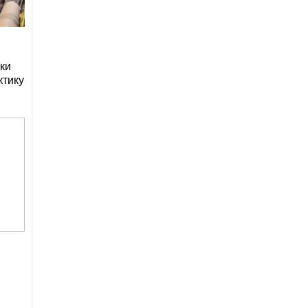
ки
ктику