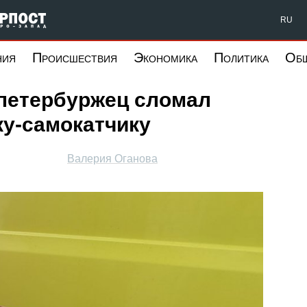
Форпост Северо-Запад
RU
ния
Происшествия
Экономика
Политика
Об
петербуржец сломал
ку-самокатчику
Валерия Оганова