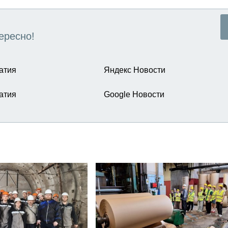
ересно!
атия
Яндекс Новости
атия
Google Новости