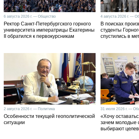
6 августа 2026 г. — Общество
4 августа 2026 г. — 
Ректор Санкт-Петербургского горного
В поисках прои
университета императрицы Екатерины
студенты Горног
II обратился к первокурсникам
спустились в ме
2 августа 2026 г. — Политика
31 июля 2026 г. — О
Особенности текущей геополитической
«Хочу оставатьс
ситуации
зачем молодые 
выбирают целев