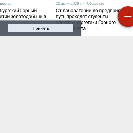
бщество
22 июля 2026 г. — Общество
бургский Горный
От лаборатории до предприятия: к
витии золотодобычи в
путь проходят студенты-
электроэнергетики Горного
Принять
университета
 2026 г. — Общество
19 июля 2026 г. — Общество
роходят студенческие
Как сохранить инженер
ики на предприятии-
мысль в эпоху тотально
ботчике систем
ИИ. Рабочая методика
ышленной
Санкт-Петербургского
атизации
Горного
 2026 г. — Экономика
16 июля 2026 г. — Общество
водству бензина в
Геополитический перел
и мешают не только
его культурно-
нские беспилотники
цивилизационный срез
 2026 г. — Общество
12 июля 2026 г. — Общество
тарейшие в стране
Студенты Горного
ческий вуз и центр
университета поделили
артизации и
впечатлениями после