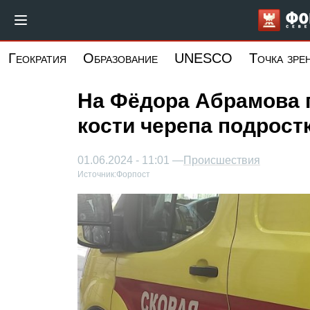
Перейти
к
основному
Геократия
Образование
UNESCO
Точка зре
содержанию
На Фёдора Абрамова 
кости черепа подрост
01.06.2024 - 11:01 —
Происшествия
Источник:
Форпост