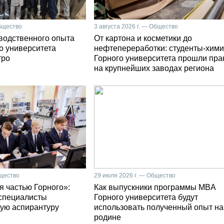
Общество
3 августа 2026 г. — Общество
зводственного опыта
От картона и косметики до
о университета
нефтепереработки: студенты-хими
тро
Горного университета прошли пра
на крупнейших заводах региона
бщество
29 июля 2026 г. — Общество
я частью Горного»:
Как выпускники программы MBA
специалисты
Горного университета будут
ую аспирантуру
использовать полученный опыт на
родине