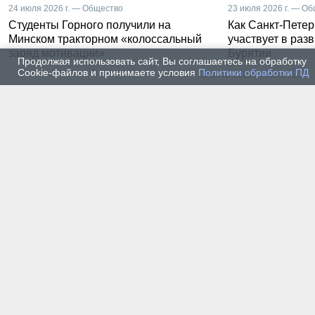
24 июля 2026 г. — Общество
23 июля 2026 г. — О
Студенты Горного получили на
Как Санкт-Петер
Минском тракторном «колоссальный
участвует в раз
заряд мотивации»
Бурятии
Продолжая использовать сайт, Вы соглашаетесь на обработку
Cookie-файлов и принимаете условия
Политики обработки ПД
20 июля 2026 г. — Общество
20 июля
Владимир Литвиненко - о
Как п
металлургах 21 века, как
практ
части сообщества горных
разра
инженеров
пром
автом
17 июля 2026 г. — Общество
16 июля
В Горном университете
Произ
Петербурга выпустили
Росси
первых инженеров нового
украи
поколения
14 июля 2026 г. — Общество
13 июля
Как студенты Горного
Как с
университета проходили
техни
технологическую практику
станд