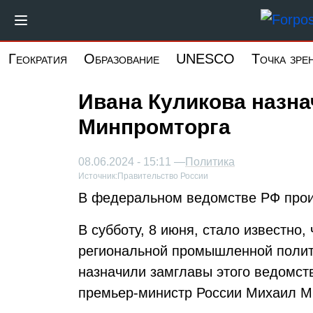
Перейти
к
основному
Геократия
Образование
UNESCO
Точка зре
содержанию
Ивана Куликова назн
Минпромторга
08.06.2024 - 15:11 —
Политика
Источник:
Правительство России
В федеральном ведомстве РФ прои
В субботу, 8 июня, стало известно,
региональной промышленной полит
назначили замглавы этого ведомст
премьер-министр России Михаил М