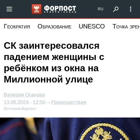
Перейти
Форпост Северо-Запад
RU
к
основному
Геократия
Образование
UNESCO
Точка зре
содержанию
СК заинтересовался
падением женщины с
ребёнком из окна на
Миллионной улице
Валерия Оганова
13.06.2024 - 12:50 —
Происшествия
Источник:
Форпост