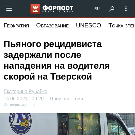
Перейти
Форпост Северо-Запад
RU
к
основному
Геократия
Образование
UNESCO
Точка зре
содержанию
Пьяного рецидивиста
задержали после
нападения на водителя
скорой на Тверской
Екатерина Рубайко
14.06.2024 - 09:20 —
Происшествия
Источник:
Форпост