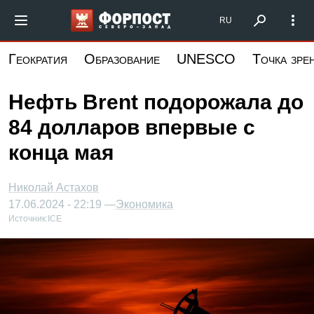
Перейти
Форпост Северо-Запад
RU
к
основному
Геократия
Образование
UNESCO
Точка зре
содержанию
Нефть Brent подорожала до
84 долларов впервые с
конца мая
Николай Астахов
17.06.2024 - 22:19 —
Экономика
Источник:
ICE