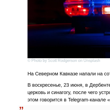
© Photo by Scott Rodgerson on Unsplash
На Северном Кавказе напали на со
В воскресенье, 23 июня, в Дербен
церковь и синагогу, после чего уст
этом говорится в Telegram-канале