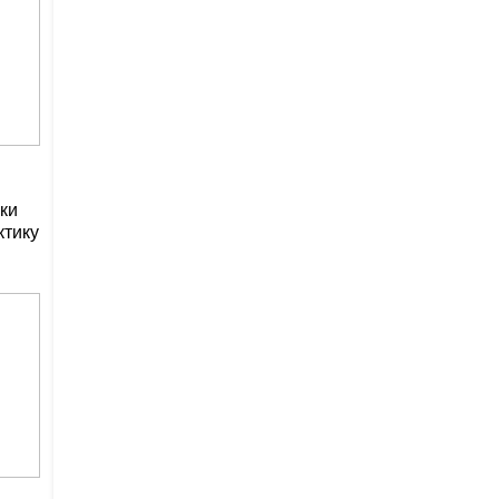
ки
ктику