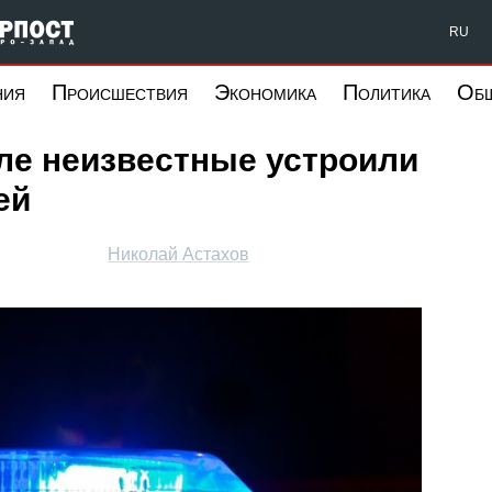
Форпост Северо-Запад
RU
ния
Происшествия
Экономика
Политика
Об
ле неизвестные устроили
ей
Николай Астахов