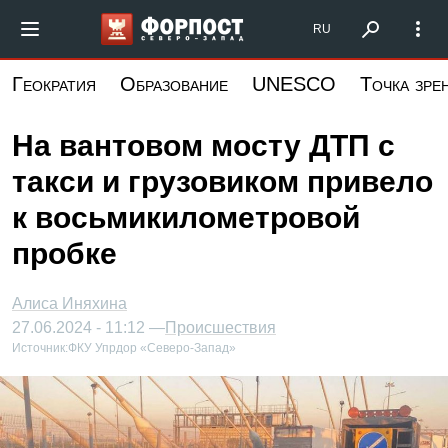
Перейти
Форпост Северо-Запад
RU
к
основному
Геократия
Образование
UNESCO
Точка зре
содержанию
На вантовом мосту ДТП с
такси и грузовиком привело
к восьмикилометровой
пробке
Алиса Иняхина
27.06.2024 - 11:12 —
Происшествия
Источник:
ФКУ Упрдор «Северо-Запад»